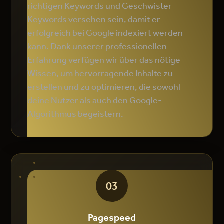
richtigen Keywords und Geschwister-
Keywords versehen sein, damit er
erfolgreich bei Google indexiert werden
kann. Dank unserer professionellen
Erfahrung verfügen wir über das nötige
Wissen, um hervorragende Inhalte zu
erstellen und zu optimieren, die sowohl
deine Nutzer als auch den Google-
Algorithmus begeistern.
03
Pagespeed