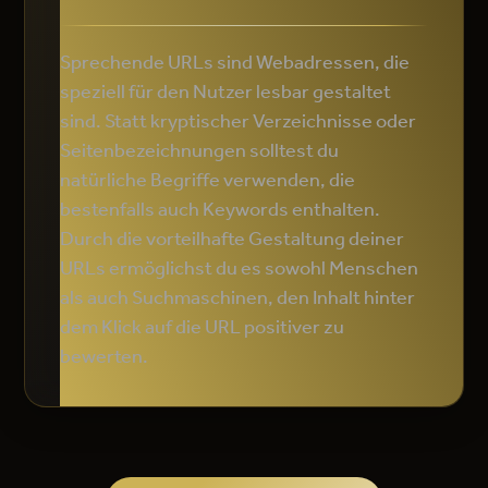
Sprechende URLs sind Webadressen, die
speziell für den Nutzer lesbar gestaltet
sind. Statt kryptischer Verzeichnisse oder
Seitenbezeichnungen solltest du
natürliche Begriffe verwenden, die
bestenfalls auch Keywords enthalten.
Durch die vorteilhafte Gestaltung deiner
URLs ermöglichst du es sowohl Menschen
als auch Suchmaschinen, den Inhalt hinter
dem Klick auf die URL positiver zu
bewerten.