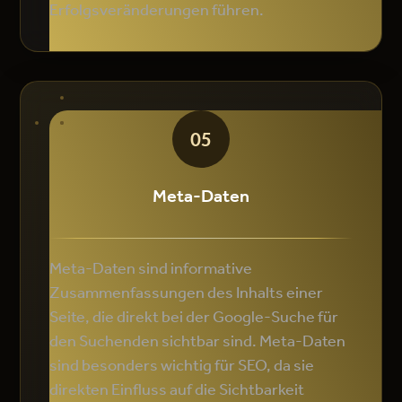
Erfolgsveränderungen führen.
05
Meta-Daten
Meta-Daten sind informative
Zusammenfassungen des Inhalts einer
Seite, die direkt bei der Google-Suche für
den Suchenden sichtbar sind. Meta-Daten
sind besonders wichtig für SEO, da sie
direkten Einfluss auf die Sichtbarkeit