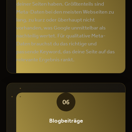
deiner Seiten haben. Größtenteils sind
Meta-Daten bei den meisten Webseiten zu
lang, zu kurz oder überhaupt nicht
vorhanden, was Google unmittelbar als
nachteilig wertet. Für qualitative Meta-
Daten brauchst du das richtige und
passende Keyword, das deine Seite auf das
relevante Ergebnis rankt.
06
Blogbeiträge