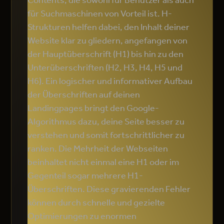
Contents, die sowohl für Benutzer als auch
für Suchmaschinen von Vorteil ist. H-
Strukturen helfen dabei, den Inhalt deiner
Website klar zu gliedern, angefangen von
der Hauptüberschrift (H1) bis hin zu den
Unterüberschriften (H2, H3, H4, H5 und
H6). Ein logischer und informativer Aufbau
der Überschriften auf deinen
Landingpages bringt den Google-
Algorithmus dazu, deine Seite besser zu
verstehen und somit fortschrittlicher zu
ranken. Die Mehrheit der Webseiten
beinhaltet nicht einmal eine H1 oder im
Gegenteil sogar mehrere H1-
Überschriften. Diese gravierenden Fehler
können durch schnelle und gezielte
Optimierungen zu enormen