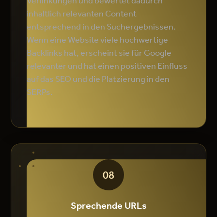
Verlinkungen und bewertet dadurch
inhaltlich relevanten Content
entsprechend in den Suchergebnissen.
Wenn eine Website viele hochwertige
Backlinks hat, erscheint sie für Google
relevanter und hat einen positiven Einfluss
auf das SEO und die Platzierung in den
SERPs.
08
Sprechende URLs