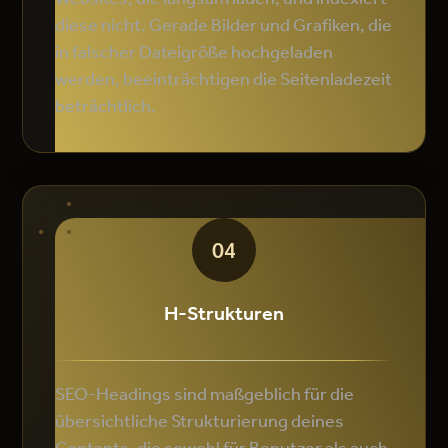
diese nicht. Gerade Bilder und Grafiken, die
in falscher Dateigröße hochgeladen
werden, beeinträchtigen die Seitenladezeit
beträchtlich.
04
H-Strukturen
SEO-Headings sind maßgeblich für die
übersichtliche Strukturierung deines