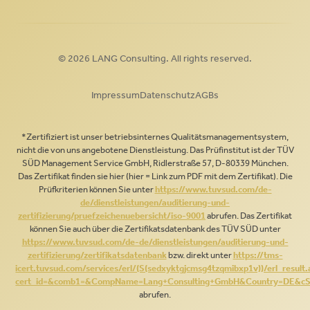
© 2026 LANG Consulting. All rights reserved.
Impressum
Datenschutz
AGBs
*Zertifiziert ist unser betriebsinternes Qualitätsmanagementsystem,
nicht die von uns angebotene Dienstleistung. Das Prüfinstitut ist der TÜV
SÜD Management Service GmbH, Ridlerstraße 57, D-80339 München.
Das Zertifikat finden sie hier (hier = Link zum PDF mit dem Zertifikat). Die
Prüfkriterien können Sie unter
https://www.tuvsud.com/de-
de/dienstleistungen/auditierung-und-
zertifizierung/pruefzeichenuebersicht/iso-9001
abrufen. Das Zertifikat
können Sie auch über die Zertifikatsdatenbank des TÜV SÜD unter
https://www.tuvsud.com/de-de/dienstleistungen/auditierung-und-
zertifizierung/zertifikatsdatenbank
bzw. direkt unter
https://tms-
icert.tuvsud.com/services/erl/(S(sedxyktgjcmsg4tzqmibxp1v))/erl_result
cert_id=&comb1=&CompName=Lang+Consulting+GmbH&Country=DE&cS
abrufen.