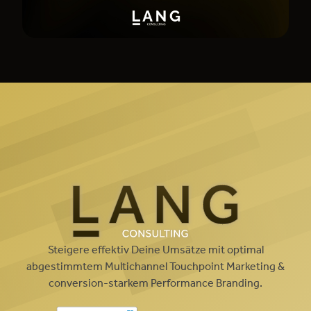
Steigere effektiv Deine Umsätze mit optimal
abgestimmtem Multichannel Touchpoint Marketing &
conversion-starkem Performance Branding.