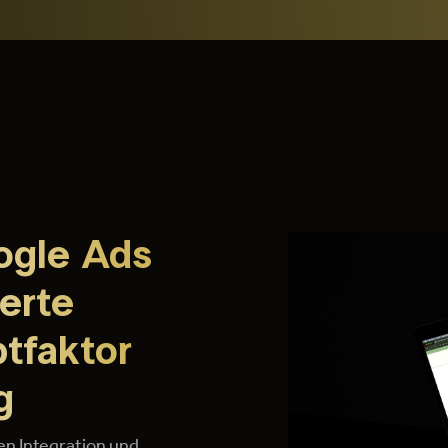
ogle Ads
erte
ptfaktor
g
n Integration und