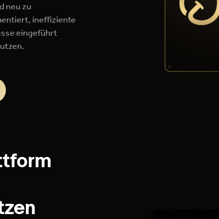
d neu zu
ntiert, ineffiziente
esse eingeführt
nutzen.
ttform
tzen