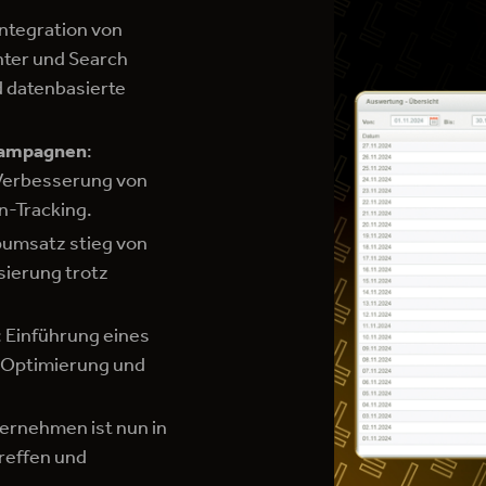
 Integration von
nter und Search
 datenbasierte
 Kampagnen
:
Verbesserung von
n-Tracking.
pumsatz stieg von
isierung trotz
: Einführung eines
 Optimierung und
ternehmen ist nun in
reffen und