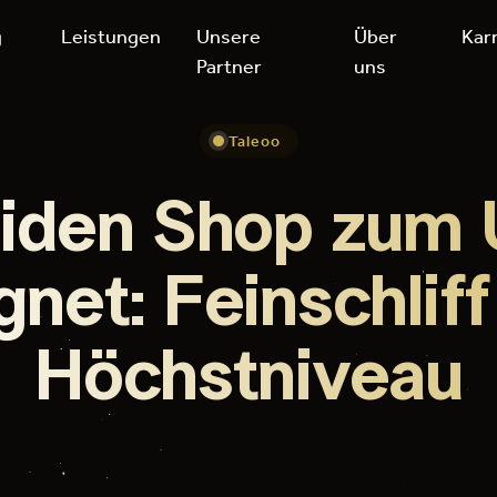
g
Leistungen
Unsere
Über
Kar
Partner
uns
Taleoo
iden Shop zum
net: Feinschliff
Höchstniveau