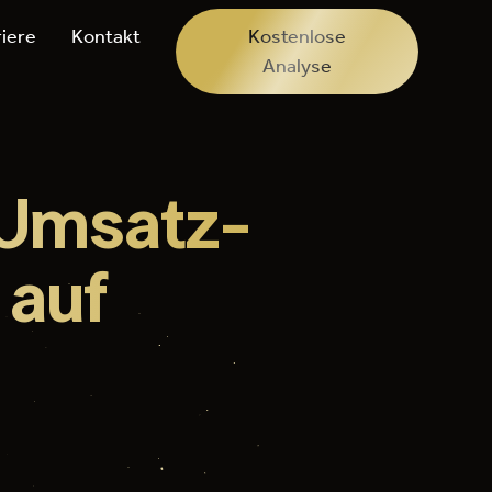
riere
Kontakt
Kostenlose
Analyse
 Umsatz-
 auf