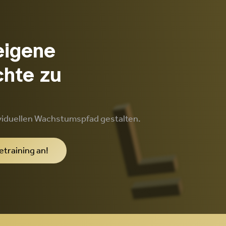
eigene
chte zu
viduellen Wachstumspfad gestalten.
etraining an!